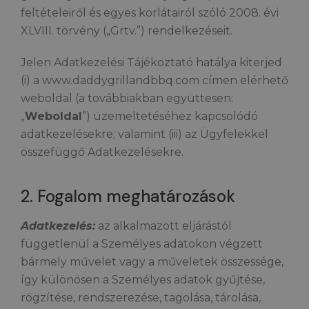
feltételeiről és egyes korlátairól szóló 2008. évi
XLVIII. törvény („Grtv.”) rendelkezéseit.
Jelen Adatkezelési Tájékoztató hatálya kiterjed
(i) a www.daddygrillandbbq.com címen elérhető
weboldal (a továbbiakban együttesen:
„
Weboldal
”) üzemeltetéséhez kapcsolódó
adatkezelésekre; valamint (iii) az Ügyfelekkel
összefüggő Adatkezelésekre.
2. Fogalom meghatározások
Adatkezelés:
az alkalmazott eljárástól
függetlenül a Személyes adatokon végzett
bármely művelet vagy a műveletek összessége,
így különösen a Személyes adatok gyűjtése,
rögzítése, rendszerezése, tagolása, tárolása,