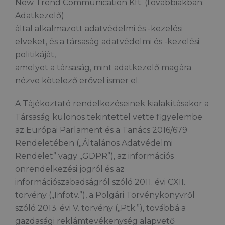
New Trend Communication Kft. (továbbiakban:
Adatkezelő)
által alkalmazott adatvédelmi és -kezelési
elveket, és a társaság adatvédelmi és -kezelési
politikáját,
amelyet a társaság, mint adatkezelő magára
nézve kötelező erővel ismer el.
A Tájékoztató rendelkezéseinek kialakításakor a
Társaság különös tekintettel vette figyelembe
az Európai Parlament és a Tanács 2016/679
Rendeletében („Általános Adatvédelmi
Rendelet” vagy „GDPR”), az információs
önrendelkezési jogról és az
információszabadságról szóló 2011. évi CXII.
törvény („Infotv.”), a Polgári Törvénykönyvről
szóló 2013. évi V. törvény („Ptk.”), továbbá a
gazdasági reklámtevékenység alapvető