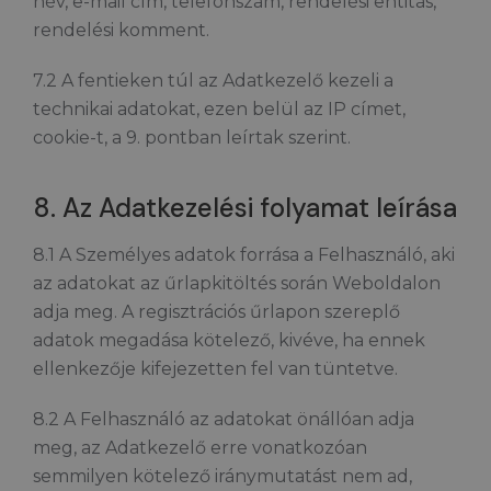
név, e-mail cím, telefonszám, rendelési entitás,
rendelési komment.
7.2 A fentieken túl az Adatkezelő kezeli a
technikai adatokat, ezen belül az IP címet,
cookie-t, a 9. pontban leírtak szerint.
8. Az Adatkezelési folyamat leírása
8.1 A Személyes adatok forrása a Felhasználó, aki
az adatokat az űrlapkitöltés során Weboldalon
adja meg. A regisztrációs űrlapon szereplő
adatok megadása kötelező, kivéve, ha ennek
ellenkezője kifejezetten fel van tüntetve.
8.2 A Felhasználó az adatokat önállóan adja
meg, az Adatkezelő erre vonatkozóan
semmilyen kötelező iránymutatást nem ad,