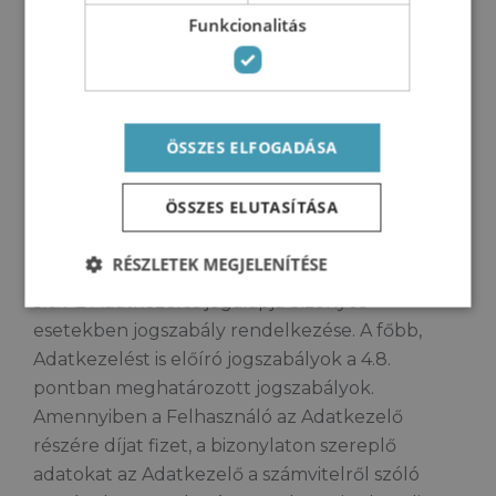
Funkcionalitás
5.5. Bármely Felhasználó az űrlapkitöltés során
megadott adatainak (pl. név, telefonszám, email-
cím, megadásakor egyben felelősséget vállal
azért, hogy a megadott e-mail címről, illetve az
ÖSSZES ELFOGADÁSA
általa megadott adatok felhasználásával
kizárólag ő vesz igénybe szolgáltatást, illetve
ÖSSZES ELUTASÍTÁSA
azok használata semmilyen módon nem valósít
meg jogsértést.
RÉSZLETEK MEGJELENÍTÉSE
5.6. Az Adatkezelés jogalapja bizonyos
esetekben jogszabály rendelkezése. A főbb,
Adatkezelést is előíró jogszabályok a 4.8.
pontban meghatározott jogszabályok.
Amennyiben a Felhasználó az Adatkezelő
részére díjat fizet, a bizonylaton szereplő
adatokat az Adatkezelő a számvitelről szóló