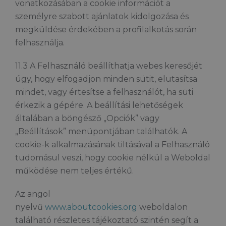
vonatkozásában a cookie információt a
személyre szabott ajánlatok kidolgozása és
megküldése érdekében a profilalkotás során
felhasználja.
11.3 A Felhasználó beállíthatja webes keresőjét
úgy, hogy elfogadjon minden sütit, elutasítsa
mindet, vagy értesítse a felhasználót, ha süti
érkezik a gépére. A beállítási lehetőségek
általában a böngésző „Opciók” vagy
„Beállítások” menüpontjában találhatók. A
cookie-k alkalmazásának tiltásával a Felhasználó
tudomásul veszi, hogy cookie nélkül a Weboldal
működése nem teljes értékű.
Az angol
nyelvű
www.aboutcookies.org
weboldalon
található részletes tájékoztató szintén segít a