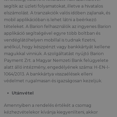
segítik az üzleti folyamatokat, illetve a hivatalos
elszámolást. A tranzakciók valós időben zajlanak, és
mobil applikációban is lehet látni a beérkező
tételeket. A Barion felhasználók az ingyenes Barion
applikáció segítségével egyre több boltban és
vendéglátóhelyen mobillal is tudnak fizetni,
anélkül, hogy készpénzt vagy bankkártyát kellene
magukkal vinniük. A szolgáltatást nyújtó Barion
Payment Zrt. a Magyar Nemzeti Bank felügyelete
alatt álló intézmény, engedélyének száma: H-EN-I-
1064/2013. A bankkártya visszaélések elleni
védelmet rugalmasan és igazságosan kezeljük.
Utánvétel
Amennyiben a rendelés értékét a csomag
kézhezvételekor kívánja kiegyenlíteni, akkor