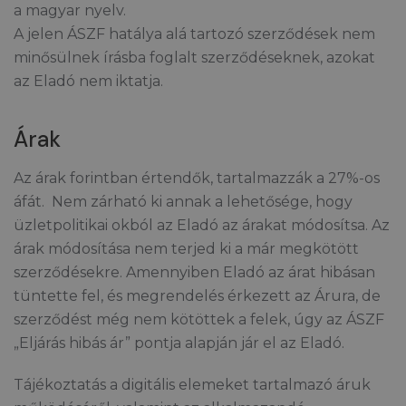
a magyar nyelv.
A jelen ÁSZF hatálya alá tartozó szerződések nem
minősülnek írásba foglalt szerződéseknek, azokat
az Eladó nem iktatja.
Árak
Az árak forintban értendők, tartalmazzák a 27%-os
áfát. Nem zárható ki annak a lehetősége, hogy
üzletpolitikai okból az Eladó az árakat módosítsa. Az
árak módosítása nem terjed ki a már megkötött
szerződésekre. Amennyiben Eladó az árat hibásan
tüntette fel, és megrendelés érkezett az Árura, de
szerződést még nem kötöttek a felek, úgy az ÁSZF
„Eljárás hibás ár” pontja alapján jár el az Eladó.
Tájékoztatás a digitális elemeket tartalmazó áruk