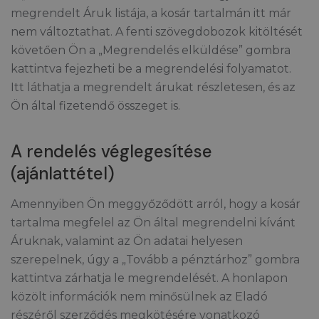
megrendelt Áruk listája, a kosár tartalmán itt már
nem változtathat. A fenti szövegdobozok kitöltését
követően Ön a „Megrendelés elküldése” gombra
kattintva fejezheti be a megrendelési folyamatot.
Itt láthatja a megrendelt árukat részletesen, és az
Ön által fizetendő összeget is.
A rendelés véglegesítése
(ajánlattétel)
Amennyiben Ön meggyőződött arról, hogy a kosár
tartalma megfelel az Ön által megrendelni kívánt
Áruknak, valamint az Ön adatai helyesen
szerepelnek, úgy a „Tovább a pénztárhoz” gombra
kattintva zárhatja le megrendelését. A honlapon
közölt információk nem minősülnek az Eladó
részéről szerződés megkötésére vonatkozó