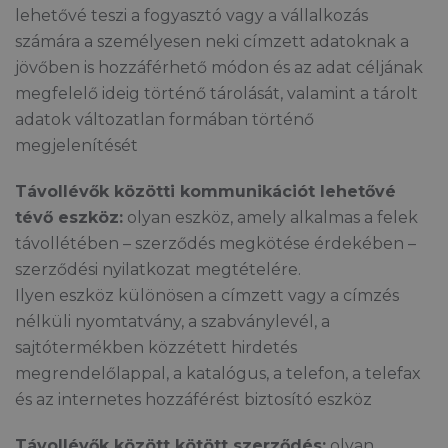
lehetővé teszi a fogyasztó vagy a vállalkozás
számára a személyesen neki címzett adatoknak a
jövőben is hozzáférhető módon és az adat céljának
megfelelő ideig történő tárolását, valamint a tárolt
adatok változatlan formában történő
megjelenítését
Távollévők közötti kommunikációt lehetővé
tévő eszköz:
olyan eszköz, amely alkalmas a felek
távollétében – szerződés megkötése érdekében –
szerződési nyilatkozat megtételére.
Ilyen eszköz különösen a címzett vagy a címzés
nélküli nyomtatvány, a szabványlevél, a
sajtótermékben közzétett hirdetés
megrendelőlappal, a katalógus, a telefon, a telefax
és az internetes hozzáférést biztosító eszköz
Távollévők között kötött szerződés:
olyan