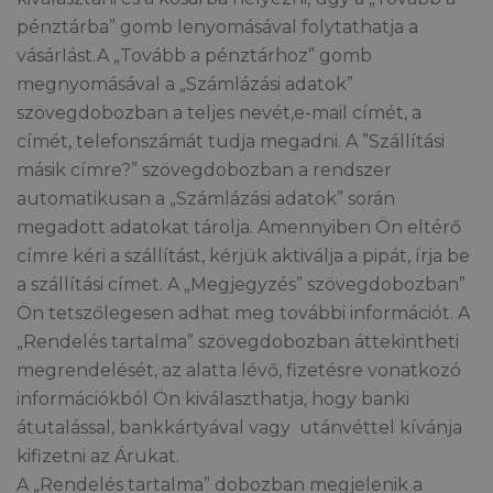
pénztárba” gomb lenyomásával folytathatja a
vásárlást.A „Tovább a pénztárhoz” gomb
megnyomásával a „Számlázási adatok”
szövegdobozban a teljes nevét,e-mail címét, a
címét, telefonszámát tudja megadni. A ”Szállítási
másik címre?” szövegdobozban a rendszer
automatikusan a „Számlázási adatok” során
megadott adatokat tárolja. Amennyiben Ön eltérő
címre kéri a szállítást, kérjük aktiválja a pipát, írja be
a szállítási címet. A „Megjegyzés” szövegdobozban”
Ön tetszőlegesen adhat meg további információt. A
„Rendelés tartalma” szövegdobozban áttekintheti
megrendelését, az alatta lévő, fizetésre vonatkozó
információkból Ön kiválaszthatja, hogy banki
átutalással, bankkártyával vagy utánvéttel kívánja
kifizetni az Árukat.
A „Rendelés tartalma” dobozban megjelenik a