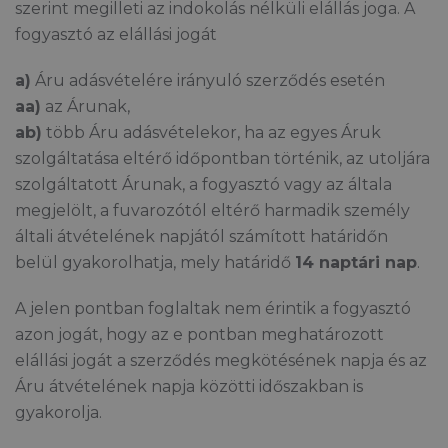
szerint megilleti az indokolás nélküli elállás joga. A
fogyasztó az elállási jogát
a)
Áru adásvételére irányuló szerződés esetén
aa)
az Árunak,
ab)
több Áru adásvételekor, ha az egyes Áruk
szolgáltatása eltérő időpontban történik, az utoljára
szolgáltatott Árunak, a fogyasztó vagy az általa
megjelölt, a fuvarozótól eltérő harmadik személy
általi átvételének napjától számított határidőn
belül gyakorolhatja, mely határidő
14 naptári nap
.
A jelen pontban foglaltak nem érintik a fogyasztó
azon jogát, hogy az e pontban meghatározott
elállási jogát a szerződés megkötésének napja és az
Áru átvételének napja közötti időszakban is
gyakorolja.