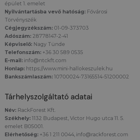
épület 1. emelet
Nyilvántartásba vevő hatóság:
Fővárosi
Törvényszék
Cégjegyzékszám:
01-09-373703
Adószám:
28778147-2-41
Képviselő:
Nagy Tünde
Telefonszám:
+36 30 589 0535
E-mail:
info@ntckft.com
Honlap:
https://www.mini-hallokeszulek.hu
Bankszámlaszám:
10700024-73165514-51200002
Tárhelyszolgáltató adatai
Név:
RackForest Kft.
Székhely:
1132 Budapest, Victor Hugo utca 11. 5.
emelet B05001.
Elérhetőség:
+36 1 211 0044, info@rackforest.com