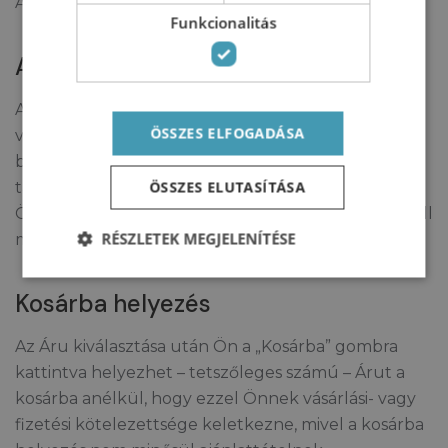
A vásárlás nem regisztrációhoz kötött.
Funkcionalitás
Az Áru kiválasztása
A honlapon szereplő termékkategóriákra kattintva
ÖSSZES ELFOGADÁSA
választhatja ki a kívánt termékcsaládot, és ezen
belül az egyes Árukat. Az egyes Árukra kattintva
ÖSSZES ELUTASÍTÁSA
találja az Áru fotóját, cikkszámát, ismertetőjét, árát.
Önnek vásárlás esetén a honlapon szereplő árat kell
RÉSZLETEK MEGJELENÍTÉSE
megfizetnie.
Kosárba helyezés
Az Áru kiválasztása után Ön a „Kosárba” gombra
kattintva helyezhet – tetszőleges számú – Árut a
kosárba anélkül, hogy ezzel Önnek vásárlási- vagy
fizetési kötelezettsége keletkezne, mivel a kosárba