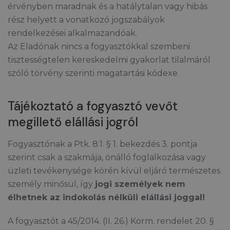
érvényben maradnak és a hatálytalan vagy hibás
rész helyett a vonatkozó jogszabályok
rendelkezései alkalmazandóak.
Az Eladónak nincs a fogyasztókkal szembeni
tisztességtelen kereskedelmi gyakorlat tilalmáról
szóló törvény szerinti magatartási kódexe.
Tájékoztató a fogyasztó vevőt
megillető elállási jogról
Fogyasztónak a Ptk. 8:1. § 1. bekezdés 3. pontja
szerint csak a szakmája, önálló foglalkozása vagy
üzleti tevékenysége körén kívül eljáró természetes
személy minősül, így
jogi személyek nem
élhetnek az indokolás nélküli elállási joggal!
A fogyasztót a 45/2014. (II. 26.) Korm. rendelet 20. §