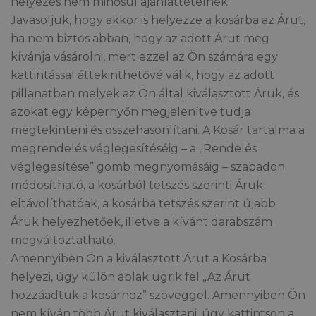
helyezés nem minősül ajánlattételnek.
Javasoljuk, hogy akkor is helyezze a kosárba az Árut,
ha nem biztos abban, hogy az adott Árut meg
kívánja vásárolni, mert ezzel az Ön számára egy
kattintással áttekinthetővé válik, hogy az adott
pillanatban melyek az Ön által kiválasztott Áruk, és
azokat egy képernyőn megjelenítve tudja
megtekinteni és összehasonlítani. A Kosár tartalma a
megrendelés véglegesítéséig – a „Rendelés
véglegesítése” gomb megnyomásáig – szabadon
módosítható, a kosárból tetszés szerinti Áruk
eltávolíthatóak, a kosárba tetszés szerint újabb
Áruk helyezhetőek, illetve a kívánt darabszám
megváltoztatható.
Amennyiben Ön a kiválasztott Árut a Kosárba
helyezi, úgy külön ablak ugrik fel „Az Árut
hozzáadtuk a kosárhoz” szöveggel. Amennyiben Ön
nem kíván több Árut kiválasztani, úgy kattintson a