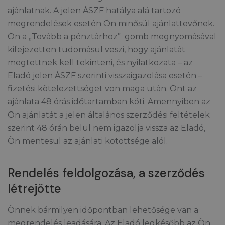
ajánlatnak. A jelen ÁSZF hatálya alá tartozó
megrendelések esetén Ön minősül ajánlattevőnek.
Ön a „Tovább a pénztárhoz” gomb megnyomásával
kifejezetten tudomásul veszi, hogy ajánlatát
megtettnek kell tekinteni, és nyilatkozata – az
Eladó jelen ÁSZF szerinti visszaigazolása esetén –
fizetési kötelezettséget von maga után. Önt az
ajánlata 48 órás időtartamban köti. Amennyiben az
Ön ajánlatát a jelen általános szerződési feltételek
szerint 48 órán belül nem igazolja vissza az Eladó,
Ön mentesül az ajánlati kötöttsége alól.
Rendelés feldolgozása, a szerződés
létrejötte
Önnek bármilyen időpontban lehetősége van a
megrendelés leadására. Az Eladó legkésőbb az Ön