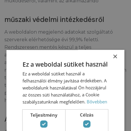
működéséről, valamint az alkalmazandó
műszaki védelmi intézkedésről
A weboldalon megjelenő adatokat szolgáltató
szerverek elérhetősége évi 99,9% feletti.
Rendszeresen mentés készül a teljes
×
adattartalomról, így probléma esetén az eredeti
adattartalom visszaállítható. A weboldalon
Ez a weboldal sütiket használ
megjelenő adatokat MSSQL és MySQL adatbázisban
Ez a weboldal sütiket használ a
tároljuk. Az érzékeny adatok megfelelő erősségű
felhasználói élmény javítása érdekében. A
titkosítással vannak tárolva, kódolásukhoz
weboldalunk használatával Ön hozzájárul
processzorba épített hardveres támogatást
az összes süti használatához, a Cookie
használunk.
szabályzatunknak megfelelően.
Bővebben
Teljesítmény
Célzás
A honlap használata