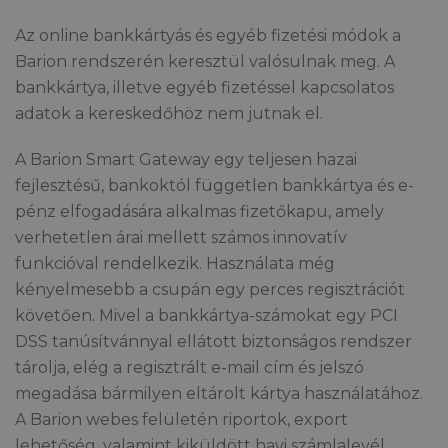
Az online bankkártyás és egyéb fizetési módok a
Barion rendszerén keresztül valósulnak meg. A
bankkártya, illetve egyéb fizetéssel kapcsolatos
adatok a kereskedőhöz nem jutnak el.
A Barion Smart Gateway egy teljesen hazai
fejlesztésű, bankoktól független bankkártya és e-
pénz elfogadására alkalmas fizetőkapu, amely
verhetetlen árai mellett számos innovatív
funkcióval rendelkezik. Használata még
kényelmesebb a csupán egy perces regisztrációt
követően. Mivel a bankkártya-számokat egy PCI
DSS tanúsítvánnyal ellátott biztonságos rendszer
tárolja, elég a regisztrált e-mail cím és jelszó
megadása bármilyen eltárolt kártya használatához.
A Barion webes felületén riportok, export
lehetőség, valamint kiküldött havi számlalevél