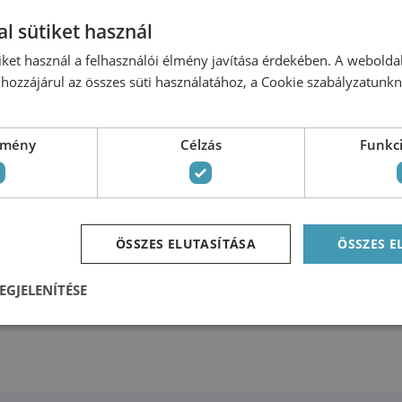
Kérdése van?
l sütiket használ
et, consectetur adipiscing elit, sed do eiusmod te
iket használ a felhasználói élmény javítása érdekében. A webolda
et dolore magna aliqua
hozzájárul az összes süti használatához, a Cookie szabályzatunk
ítmény
Célzás
Funkci
ÖSSZES ELUTASÍTÁSA
ÖSSZES 
EGJELENÍTÉSE