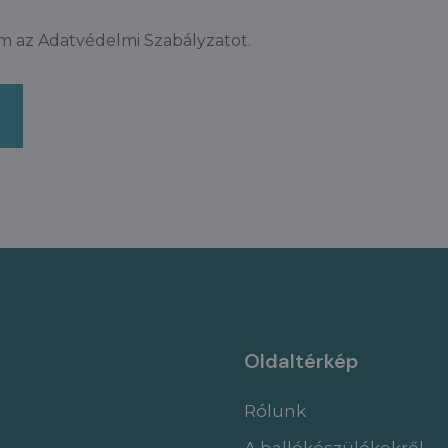
m az Adatvédelmi Szabályzatot.
Oldaltérkép
Rólunk
A hallókészülékekről