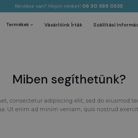
Kérdése van? Hívjon minket!
06 30 589 0535
Termékek
Vásárlóink Írták
Szállítási Informá
Miben segíthetünk?
et, consectetur adipiscing elit, sed do eiusmod te
a. Ut enim ad minim veniam, quis nostrud exercit