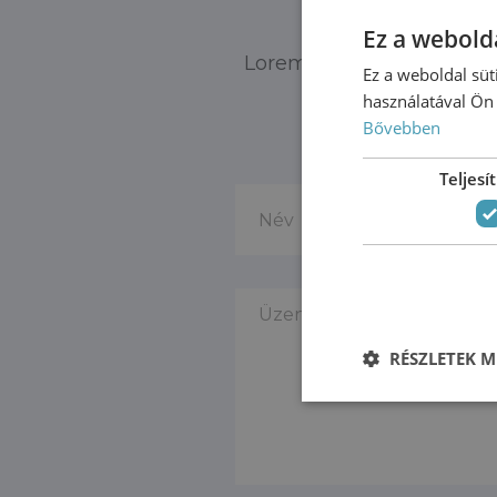
Ez a webolda
Lorem ipsum dolor sit am
Ez a weboldal süt
használatával Ön 
Bővebben
Teljes
RÉSZLETEK M