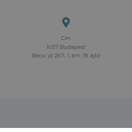
Cím
1037 Budapest
Bécsi út 267., 1. em. 18. ajtó