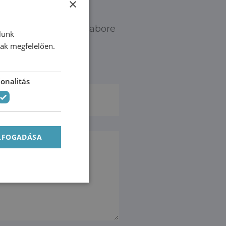
×
mpor incididunt ut labore
lunk
nak megfelelően.
onalitás
ELFOGADÁSA