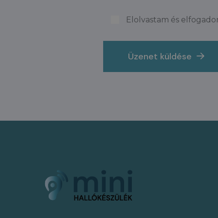
Elolvastam és elfogado
Üzenet küldése