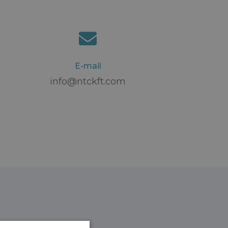
E-mail
info@ntckft.com